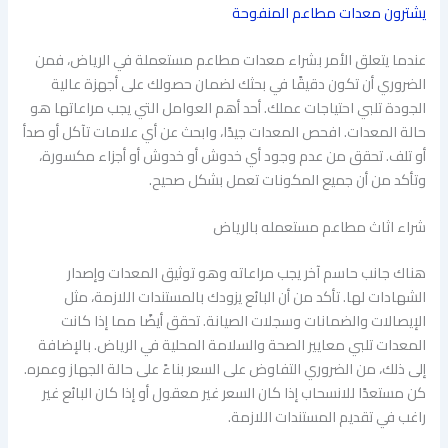
يشترون معدات مطاعم المنفوحة
عندما يتعلق الأمر بشراء معدات مطاعم مستعملة في الرياض، فمن
الضروري أن تكون دقيقًا في بحثك لضمان حصولك على أجهزة عالية
الجودة تلبي احتياجات عملك. أحد أهم العوامل التي يجب مراعاتها هو
حالة المعدات. افحص المعدات جيدًا، وابحث عن أي علامات تآكل أو صدأ
أو تلف. تحقق من عدم وجود أي خدوش أو خدوش أو أجزاء مكسورة،
وتأكد من أن جميع المكونات تعمل بشكل صحيح.
شراء اثاث مطاعم مستعمله بالرياض
هناك جانب حاسم آخر يجب مراعاته وهو توثيق المعدات وإصدار
الشهادات لها. تأكد من أن البائع يزودك بالمستندات اللازمة، مثل
الإيصالات والضمانات وسجلات الصيانة. تحقق أيضًا مما إذا كانت
المعدات تلبي معايير الصحة والسلامة المحلية في الرياض. بالإضافة
إلى ذلك، من الضروري التفاوض على السعر بناءً على حالة الجهاز وعمره.
كن مستعدًا للانسحاب إذا كان السعر غير معقول أو إذا كان البائع غير
راغب في تقديم المستندات اللازمة.