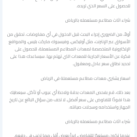
للحصول على السعر الذي تريده.
شراء اثاث مطاعم مستعمله بالرياض
أولاً، من الضروري إجراء البحث قبل الدخول في أي مفاوضات. تحقق من
الأسواق عبر الإنترنت، مثل أوليكس، وفيسبوك ماركت بليس، والمواقع
الإلكترونية المتخصصة لمعدات المطاعم المستعملة، للحصول على
فكرة عن الأسعار الجارية للمعدات التي تهتم بها. سيساعدك هذا على
تحديد نطاق سعر عادل ومعقول.
اسعار يشتري معدات مطاعم مستعملة في الرياض
بعد ذلك، قم بفحص المعدات بدقة ولاحظ أي عيوب أو تآكل. سيعطيك
هذا نفوذًا للتفاوض على سعر أفضل. لا تخف من سؤال البائع عن تاريخ
الجهاز واستخدامه وسجلات صيانته.
شراء اثاث مطاعم مستعمله بالرياض
عندما تكون مستعدًا للتفاوض، ابدأ بعرض أقل مما ترغب في دفعه.