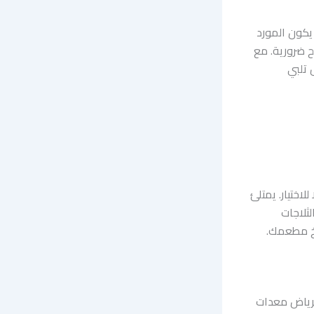
يكون المورد
ح ضرورية. مع
 تلبي
اختيار. يمتلئ
ثلاجات
بخ مطعمك.
لرياض معدات