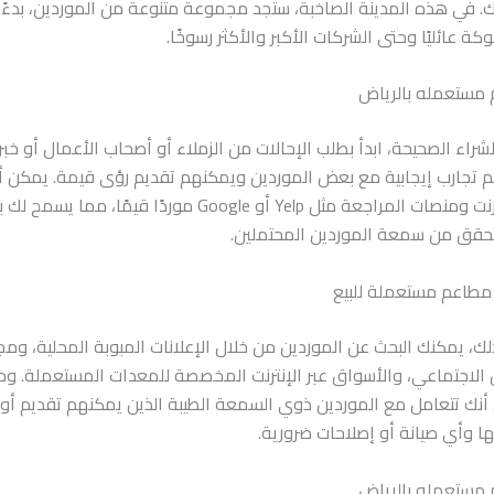
ك. في هذه المدينة الصاخبة، ستجد مجموعة متنوعة من الموردين، بدءً
ة عائليًا وحتى الشركات الأكبر والأكثر رسوخًا.
مستعمله بالرياض
لشراء الصحيحة، ابدأ بطلب الإحالات من الزملاء أو أصحاب الأعمال أو خبر
هم تجارب إيجابية مع بعض الموردين ويمكنهم تقديم رؤى قيمة. يمكن أي
الأدلة عبر الإنترنت ومنصات المراجعة مثل Yelp أو Google موردًا قيمًا، مما
تحقق من سمعة الموردين المحتملين.
مطاعم مستعملة للبيع
لك، يمكنك البحث عن الموردين من خلال الإعلانات المبوبة المحلية، و
 الاجتماعي، والأسواق عبر الإنترنت المخصصة للمعدات المستعملة. و
ن أنك تتعامل مع الموردين ذوي السمعة الطيبة الذين يمكنهم تقديم أ
ا وأي صيانة أو إصلاحات ضرورية.
مستعمله بالرياض