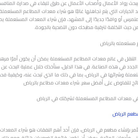
 يبحث رواد الأعمال وأصحاب الأعمال عن طرق للبقاء في صدارة المناف
حد الخيارات التي يتم تجاهلها غالبًا هو شراء معدات المطاعم المستعمل
رس أو وافدًا جديدًا إلى المشهد، فإن شراء المعدات المستعملة ي
ن حيث التكلفة لترقية مطبخك دون التضحية بالجودة.
مستعمله بالرياض
التنقل في عالم معدات المطاعم المستعملة يمكن أن يكون أمرًا مرهقً
 الجدد في هذه الصناعة. في هذا الدليل، سنأخذك خلال عملية البحث عن
عملة وشرائها في الرياض، بما في ذلك ما الذي تبحث عنه، وكيفية ف
صائح للتفاوض على أفضل سعر. شراء معدات مطاعم بالرياض
طعم الرياض
لأمر بإنشاء مطعم في الرياض، فإن أحد أهم النفقات هو شراء المعدات
اني وأدوات المائدة، يمكن أن تكون قائمة الضروريات هائلة. ومع ذلك، 