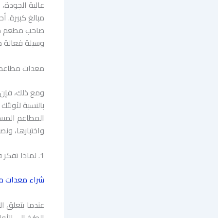
عالية الجودة،
مبالغ كبيرة. أ
صاحب مطعم متم
وسيلة فعالة م
معدات مطاعم 
ومع ذلك، فإن 
بالنسبة لأولئك
المطاعم المست
واختبارها، ون
1. لماذا تفكر في معدات المطاعم المستعملة لشركتك في الرياض
شراء معدات م
عندما يتعلق ا
الطبخ إلى الأو