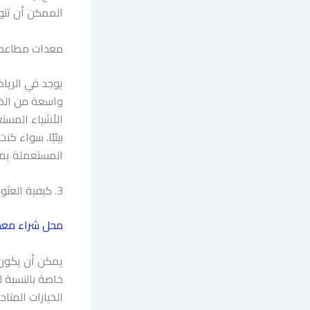
الممكن أن تتول
معدات مطاعم 
يوجد في الريا
واسعة من الخيا
الأشياء المست
بيئيًا. سواء ك
المستعملة يم
3. كيفية العثور على موردين موثوقين لمعدات المطاعم المستعملة في الرياض
محل شراء معد
يمكن أن يكون
خاصة بالنسبة ل
الخيارات المتا