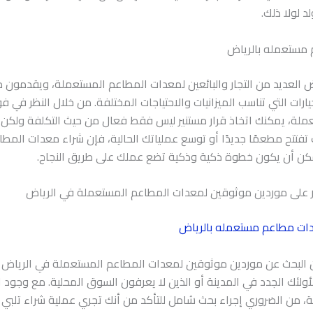
د لولا ذلك.
مستعمله بالرياض
ض العديد من التجار والبائعين لمعدات المطاعم المستعملة، ويقدمون
رات التي تناسب الميزانيات والاحتياجات المختلفة. من خلال النظر في فو
عملة، يمكنك اتخاذ قرار مستنير ليس فقط فعال من حيث التكلفة ولكن
نت تفتتح مطعمًا جديدًا أو توسع عملياتك الحالية، فإن شراء معدات المط
كن أن يكون خطوة ذكية وذكية تضع عملك على طريق النجاح.
ات مطاعم مستعمله بالرياض
 البحث عن موردين موثوقين لمعدات المطاعم المستعملة في الرياض
أولئك الجدد في المدينة أو الذين لا يعرفون السوق المحلية. مع وجود 
حة، من الضروري إجراء بحث شامل للتأكد من أنك تجري عملية شراء تلبي 