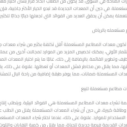
رات المتاحة في السوق، قد يكون من الصعب اتخاذ قرار بشأن اختيار مع
ستعملة. في حين أن المعدات الجديدة قد تبدو الخيار الأكثر جاذبية، فإ
ملة يمكن أن يحقق العديد من الفوائد التي تجعلها خيارًا جذابًا للكثيري
مستعمله بالرياض
ن تكون معدات المطاعم المستعملة أقل تكلفة بكثير من شراء معدات جدي
ستثمار الأولي، يمكنك تخصيص المزيد من الموارد لمجالات أخرى من عمل
يف وتطوير القائمة. بالإضافة إلى ذلك، غالبًا ما يتم اختبار المعدات ال
تها، مما يقلل من مخاطر فشل المعدات أو تعطلها. علاوة على ذلك، يق
دات المستعملة ضمانات، مما يوفر طبقة إضافية من راحة البال للمشت
مطاعم مستعملة للبيع
ة لشراء معدات المطاعم المستعملة هي الفوائد البيئية. ويتطلب إنتاج
 وطاقة كبيرة، في حين أن شراء المعدات المستعملة يقلل من الطلب عل
الاستخدام للموارد. علاوة على ذلك، عندما تختار شراء المعدات المستع
عدات القديمة فرصة جديدة للحياة، مما يقلل من كمية النفايات والتلو