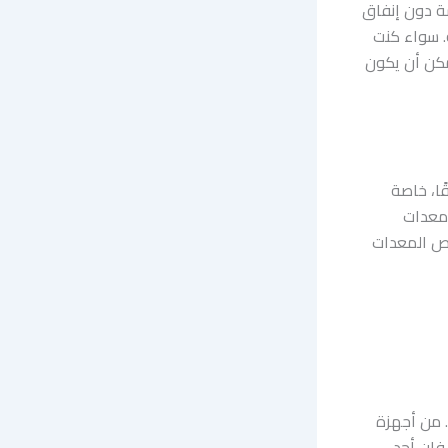
سة دون إنفاق
ة. سواء كنت
مكن أن يكون
ا، خاصة
 معدات
حص المعدات
. من أجهزة
فإن أحد