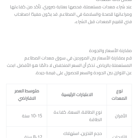
عند شراء معدات مستعملة، فحصها بعناية ضروري. تأكد من كفاءتها
ومراعاتها للصحة والسلامة في المطاعم. قد يكون مفيدًا اصطحاب
فني لتقييم المعدات قبل الشراء.
مقارنة الأسعار والجودة
قم بمقارنة الأسعار بين الموردين في سوق معدات المطاعم
المستعملة بالرياض. تذكر أن السعر المنخفض لا دائمًا هو الأفضل. ابحث
عن التوازن بين الجودة والسعر للحصول على قيمة جيدة.
نوع
متوسط العمر
الاعتبارات الرئيسية
المعدات
الافتراضي
نوع الطاقة، السعة، كفاءة
الأفران
10-15 سنة
الطاقة
حجم التخزين، استهلاك
الثلاجات
8-12 سنة