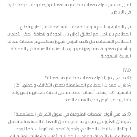
لمن يبحث عن شراء معدات مطاعم مستعملة رخيصة وذات جودة عالية
في الرياض.
في النهاية، يساهم سوق المعدات المستعملة في تطوير قطاع
المطاعم بالرياض، مع تحقيق توازن بين الجودة والتكلفة. يمكن لأصحاب
المطاعم الاستفادة من هذه الفرص لتجهيز مطاعمهم بمعدات فعالة
وبأسعار معقولة، مما يعزز نمو وازدهار صناعة الضيافة في المملكة
العربية السعودية.
FAQ
Q: ما هي مزايا شراء معدات مطاعم مستعملة؟
A: شراء معدات المطاعم المستعملة يخفض التكاليف ويجعلها أكثر
تنافسية. هذا يساعد أصحاب المطاعم على تحديث معداتهم بسهولة.
كما يزيد من فرص جذب العملاء الجدد.
Q: ما هي أنواع المعدات المتوفرة في سوق الأغراض المستعملة؟
A: يمكن العثور على مجموعة متنوعة من المعدات المستعملة. تشمل
البوتاجازات، ثلاجات المطاعم، وأجهزة تحضير المشروبات. كما توجد
معدات غسل الأطباق ومعدات المخابز، والأفران، وشوايات المشويات.