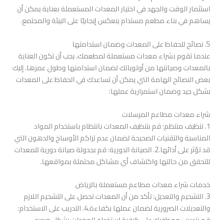
استثمار الوقت والجهد في اختيار المعدات المستعملة بعناية يمكن أن
يساهم في بناء مطعم مستدام ينعكس إيجابيًا على البيئة والمجتمع.
5. نصائح للحفاظ على المعدات وضمان استدامتها
عندما تقوم بشراء معدات مستعملة لمطعمك، يجب أن تكون العناية
بالمعدات وصيانتها من أولوياتك لضمان استدامتها وطول عمرها. إليك
بعض النصائح الهامة التي يمكن أن تساعدك في الحفاظ على المعدات
بشكل جيد وضمان استمرارية عملها:
شراء معدات مطاعم المرسلات
1. تنظيف منتظم: قم بتنظيف المعدات بانتظام باستخدام المواد
المناسبة والتقنيات الصحيحة لضمان عدم تراكم الأوساخ والدهون التي
قد تؤثر على أدائها.2. الصيانة الدورية: قم بجدولة صيانة دورية للمعدات
للتحقق من حالتها واكتشاف أي مشاكل محتملة بمواقعها.
خدمات شراء معدات مطاعم مستعملة بالرياض
3. التشحيم والتعديل: تأكد من أن المعدات تحصل على التشحيم اللازم
والتعديلات الضرورية لضمان عملها بكفاءة.4. التدريب على الاستخدام:
قم بتدريب موظفيك على كيفية استخدام المعدات بشكل صحيح