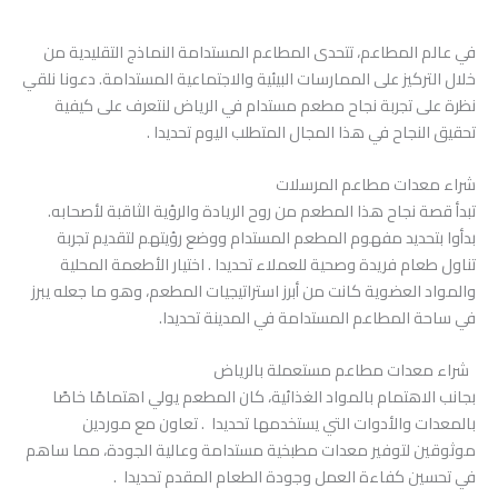
في عالم المطاعم، تتحدى المطاعم المستدامة النماذج التقليدية من
خلال التركيز على الممارسات البيئية والاجتماعية المستدامة. دعونا نلقي
نظرة على تجربة نجاح مطعم مستدام في الرياض لنتعرف على كيفية
تحقيق النجاح في هذا المجال المتطلب اليوم تحديدا .
شراء معدات مطاعم المرسلات
تبدأ قصة نجاح هذا المطعم من روح الريادة والرؤية الثاقبة لأصحابه.
بدأوا بتحديد مفهوم المطعم المستدام ووضع رؤيتهم لتقديم تجربة
تناول طعام فريدة وصحية للعملاء تحديدا . اختيار الأطعمة المحلية
والمواد العضوية كانت من أبرز استراتيجيات المطعم، وهو ما جعله يبرز
في ساحة المطاعم المستدامة في المدينة تحديدا.
شراء معدات مطاعم مستعملة بالرياض
بجانب الاهتمام بالمواد الغذائية، كان المطعم يولي اهتمامًا خاصًا
بالمعدات والأدوات التي يستخدمها تحديدا . تعاون مع موردين
موثوقين لتوفير معدات مطبخية مستدامة وعالية الجودة، مما ساهم
في تحسين كفاءة العمل وجودة الطعام المقدم تحديدا .