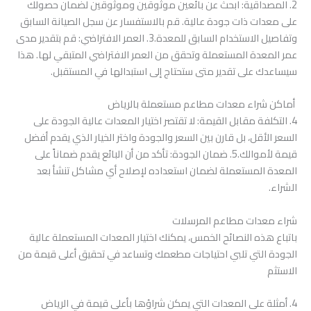
2. المصداقية: ابحث عن بائعين موثوقين وموثوقين لضمان حصولك
على معدات ذات جودة عالية. قم بالاستفسار عن سجل الصيانة السابق
وتفاصيل الاستخدام السابق للمعدة.3. العمر الافتراضي: قم بتقدير مدى
عمر المعدة المستعملة وتحقق من العمر الافتراضي المتبقي لها. هذا
سيساعدك على تقدير متى ستحتاج إلى استبدالها في المستقبل.
أماكن شراء معدات مطاعم مستعملة بالرياض
4. التكلفة مقابل القيمة: لا تقتصر اختيار المعدات عالية الجودة على
السعر الأقل، بل قارن بين السعر والجودة واختر الخيار الذي يقدم أفضل
قيمة لأموالك.5. ضمان الجودة: تأكد من أن البائع يقدم ضماناً على
المعدة المستعملة لضمان استعداده لإصلاح أي مشاكل تنشأ بعد
الشراء.
شراء معدات مطاعم المرسلات
باتباع هذه النصائح الخمس، يمكنك اختيار المعدات المستعملة عالية
الجودة التي تلبي احتياجات مطعمك وتساعد في تحقيق أعلى قيمة من
الاستثم
4. أمثلة على المعدات التي يمكن شراؤها بأعلى قيمة في الرياض