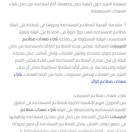
لمعرفة المزيد حول كيفية جعل مطعمك أكثر استدامة من خلال شراء
المعدات المستعملة.
1. مقدمة: أهمية المطاعم المستدامة ودورها في الحفاظ على البيئة
مطاعم المستدامة تلعب دورًا حيويًا في الحفاظ على البيئة وتعزيز
الممارسات البيئية المسؤولة في صناعة
شراء معدات مطاعم
المرسلات
الضيافة. تعكس هذه المطاعم التزامًا بالاستدامة من خلال
استخدام موارد متجددة، وتقليل النفايات، وتبني أساليب عمل صديقة
للبيئة. إن تبني مبادئ المطاعم المستدامة ليس فقط يعكس القيم
البيئية والاجتماعية، بل يمثل أيضًا استثمارًا استراتيجيًا يمكن أن يجلب
المزيد من العملاء ويحقق مستويات عالية من الرضا العملاء.
شراء
معدات مطاعم الرائد
شراء معدات مطاعم المرسلات
من الضروري فهم الأهمية الكبيرة للمطاعم المستدامة في تحقيق
التنمية المستدامة والمحافظة على البيئة
شراء معدات مطاعم
المرسلات
للأجيال القادمة. من خلال تبني مبادئ الاستدامة وتطبيقها
في جميع جوانب العمل، يمكن للمطاعم المستدامة أن تصبح نموذجًا
يحتذى به في الصناعة وتلهم غيرها لاتباع نهج مشابه للحفاظ على